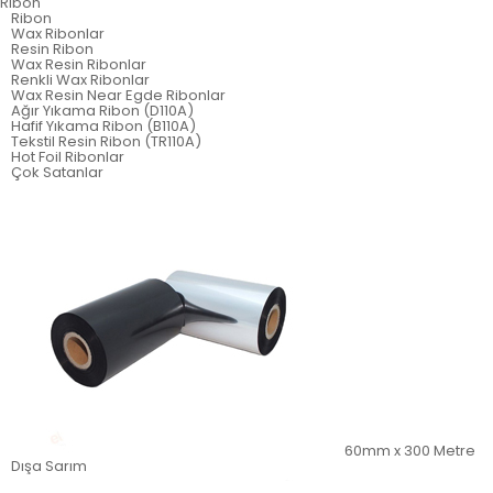
Ribon
Ribon
Wax Ribonlar
Resin Ribon
Wax Resin Ribonlar
Renkli Wax Ribonlar
Wax Resin Near Egde Ribonlar
Ağır Yıkama Ribon (D110A)
Hafif Yıkama Ribon (B110A)
Tekstil Resin Ribon (TR110A)
Hot Foil Ribonlar
Çok Satanlar
60mm x 300 Metre
Dışa Sarım