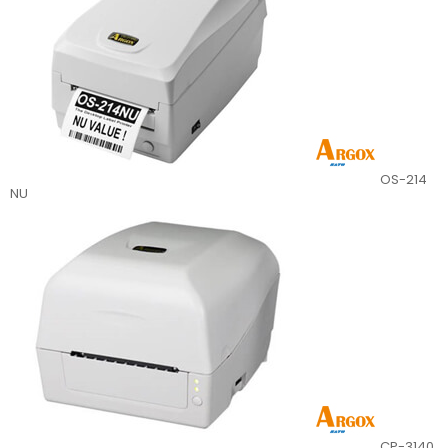
OS-214
NU
CP-3140