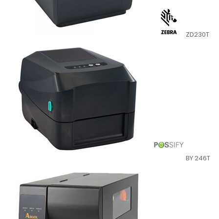
ZD230T
BY 246T