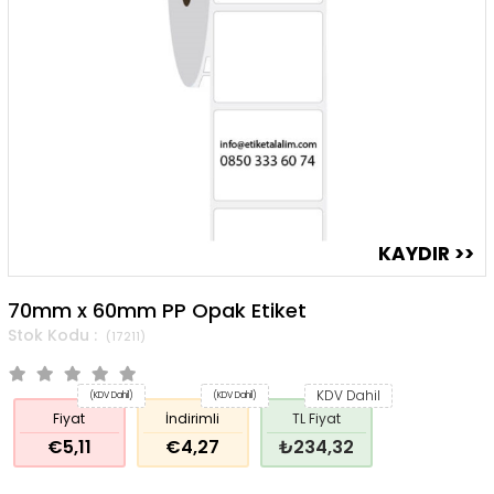
70mm x 60mm PP Opak Etiket
(17211)
KDV Dahil
(KDV Dahil)
(KDV Dahil)
Fiyat
İndirimli
TL Fiyat
€5,11
€4,27
₺234,32