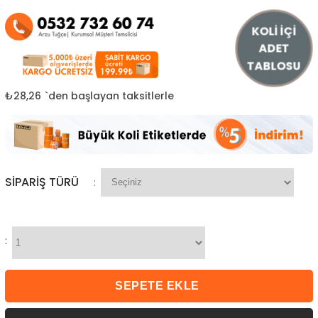
KOLİ İÇİ
ADET
TABLOSU
₺28,26
`den başlayan taksitlerle
SIPARIŞ TÜRÜ
:
: