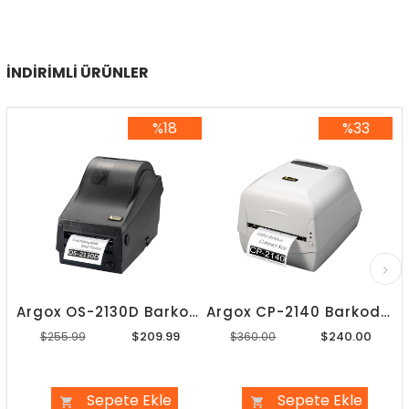
İNDIRIMLI ÜRÜNLER
%18
%33
%18İndirim
%33İndirim
Argox OS-2130D Barkod Yazıcı
Argox CP-2140 Barkod Yazıcı
$209.99
$240.00
$255.99
$360.00
Sepete Ekle
Sepete Ekle