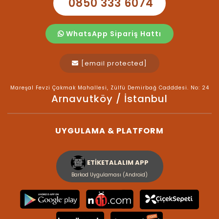
0850 333 6074
WhatsApp Sipariş Hattı
[email protected]
Mareşal Fevzi Çakmak Mahallesi, Zülfü Demirbağ Cadddesi. No: 24
Arnavutköy / İstanbul
UYGULAMA & PLATFORM
ETİKETALALIM APP
Barkod Uygulaması (Android)