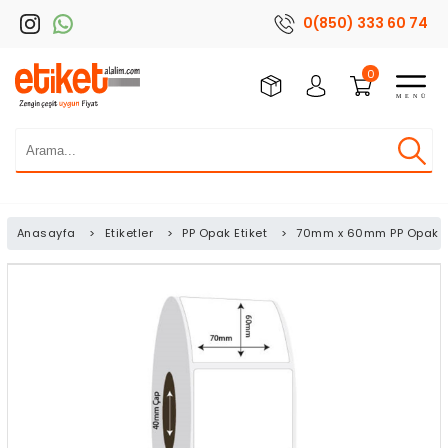
0(850) 333 60 74
0
Anasayfa
>
Etiketler
>
PP Opak Etiket
>
70mm x 60mm PP Opak Et