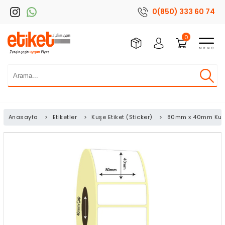
0(850) 333 60 74
0
Anasayfa
>
Etiketler
>
Kuşe Etiket (Sticker)
>
80mm x 40mm Kuşe 