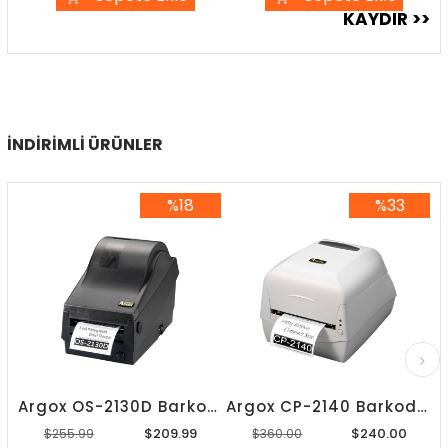
İNDIRIMLI ÜRÜNLER
%18
%33
%18İndirim
%33İndirim
Argox OS-2130D Barkod Yazıcı
Argox CP-2140 Barkod Yazıcı
$209.99
$240.00
$255.99
$360.00