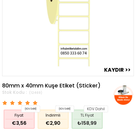
80mm x 40mm Kuşe Etiket (Sticker)
(12469)
KDV Dahil
(KDV Dahil)
(KDV Dahil)
Fiyat
İndirimli
TL Fiyat
€3,56
€2,90
₺158,99