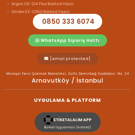
Argox OS-214 Plus Barkod Yazıcı
Godex EZ-2350i Barkod Yazıcı
0850 333 6074
WhatsApp Sipariş Hattı
[email protected]
Mareşal Fevzi Çakmak Mahallesi, Zülfü Demirbağ Cadddesi. No: 24
Arnavutköy / İstanbul
UYGULAMA & PLATFORM
ETİKETALALIM APP
Barkod Uygulaması (Android)