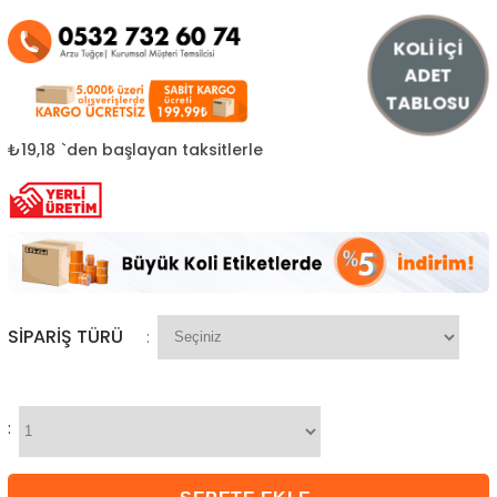
KOLİ İÇİ
ADET
TABLOSU
₺19,18
`den başlayan taksitlerle
SIPARIŞ TÜRÜ
:
: