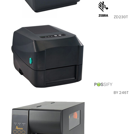
ZD230T
BY 246T