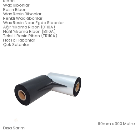
Ribon
Wax Ribonlar
Resin Ribon
Wax Resin Ribonlar
Renkli Wax Ribonlar
Wax Resin Near Egde Ribonlar
Ağır Yıkama Ribon (D110A)
Hafif Yıkama Ribon (B110A)
Tekstil Resin Ribon (TR110A)
Hot Foil Ribonlar
Çok Satanlar
60mm x 300 Metre
Dışa Sarım