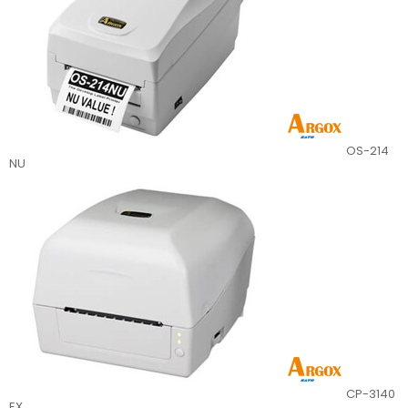
OS-214
NU
CP-3140
EX