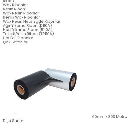
Ribon
Wax Ribonlar
Resin Ribon
Wax Resin Ribonlar
Renkli Wax Ribonlar
Wax Resin Near Egde Ribonlar
Ağır Yıkama Ribon (D110A)
Hafif Yıkama Ribon (B110A)
Tekstil Resin Ribon (TR110A)
Hot Foil Ribonlar
Çok Satanlar
60mm x 300 Metre
Dışa Sarım