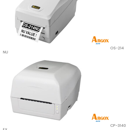
OS-214
NU
CP-3140
EX