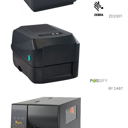
ZD230T
BY 246T