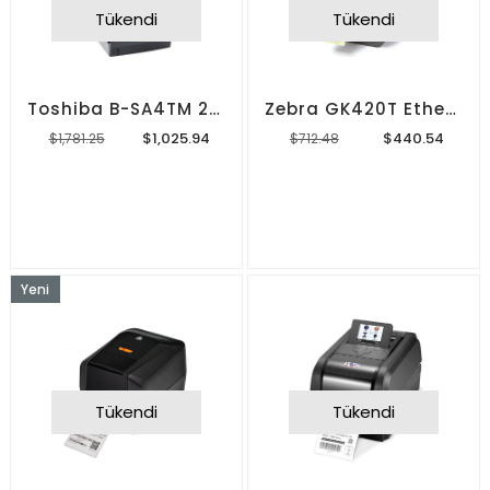
Tükendi
Tükendi
Toshiba B-SA4TM 203 Dpi Barkod Yazıcı
Zebra GK420T Ethernetli Barkod Yazıcı
$1,025.94
$440.54
$1,781.25
$712.48
Yeni
Ürün
Tükendi
Tükendi