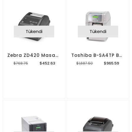
Tükendi
Tükendi
Zebra ZD420 Masaüstü Barkod Yazıcı
Toshiba B-SA4TP Barkod Yazıcı
$452.63
$965.59
$768.75
$1,687.50