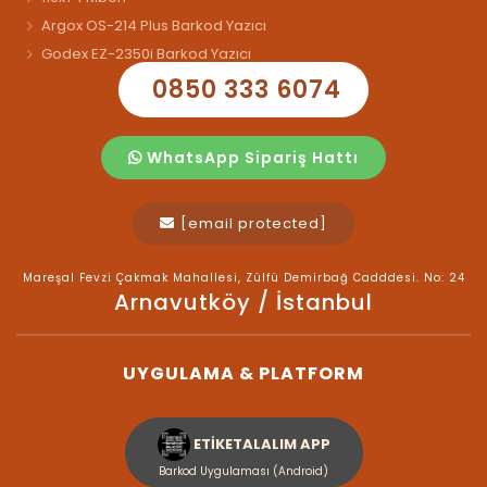
Argox OS-214 Plus Barkod Yazıcı
Godex EZ-2350i Barkod Yazıcı
0850 333 6074
WhatsApp Sipariş Hattı
[email protected]
Mareşal Fevzi Çakmak Mahallesi, Zülfü Demirbağ Cadddesi. No: 24
Arnavutköy / İstanbul
UYGULAMA & PLATFORM
ETİKETALALIM APP
Barkod Uygulaması (Android)