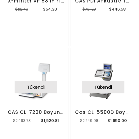
X-Printer XP 58IIH Fiş/Pos Yazıcı
CAS PDI Ankastre Terazi
$54.30
$446.58
$112.48
$731.23
Tükendi
Tükendi
CAS CL-7200 Boyunsuz 10.2 "Dokunmatik Terazi
Cas CL-5500D Boyunlu Barkodlu Terazi
$1,520.81
$1,650.00
$2,493.73
$2,249.98