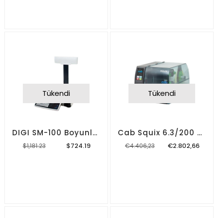
Tükendi
Tükendi
DIGI SM-100 Boyunlu / Boyunsuz Terazi
Cab Squix 6.3/200 Dpi Barkod Yazıcı
$724.19
€2.802,66
$1,181.23
€4.406,23