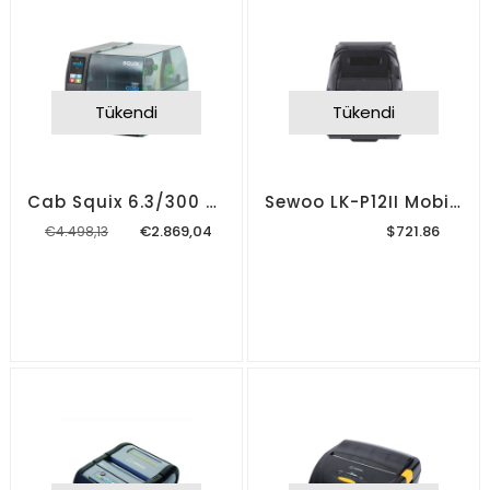
Tükendi
Tükendi
Cab Squix 6.3/300 Dpi Barkod Yazıcı
Sewoo LK-P12II Mobil Barkod Yazıcı
€2.869,04
$721.86
€4.498,13