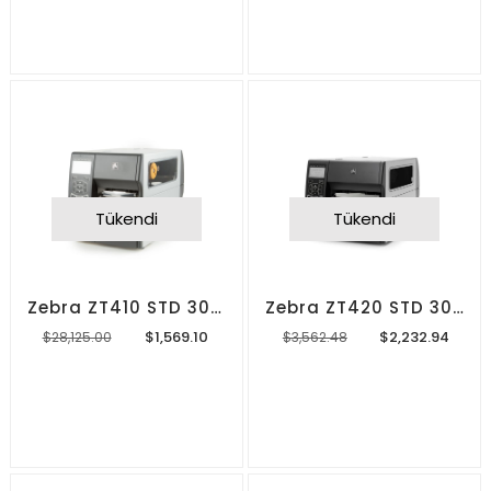
Tükendi
Tükendi
Zebra ZT410 STD 300 dpi Barkod Yazıcı
Zebra ZT420 STD 300 dpi Barkod Yazıcı
$1,569.10
$2,232.94
$28,125.00
$3,562.48