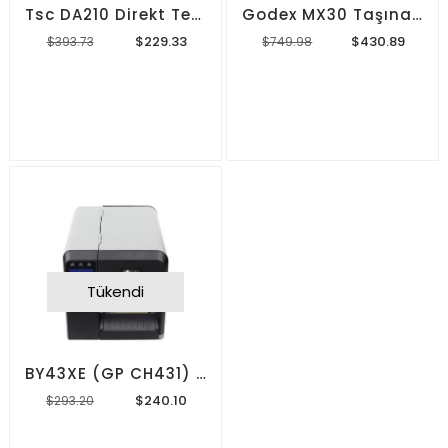
Tsc DA210 Direkt Termal Barkod Etiket Yazıcı
Godex MX30 Taşınabilir Barkod Yazıcı
$229.33
$430.89
$393.73
$749.98
Tükendi
BY43XE (GP CH431) Endüstriyel Barkod Yazıcı
$240.10
$293.20