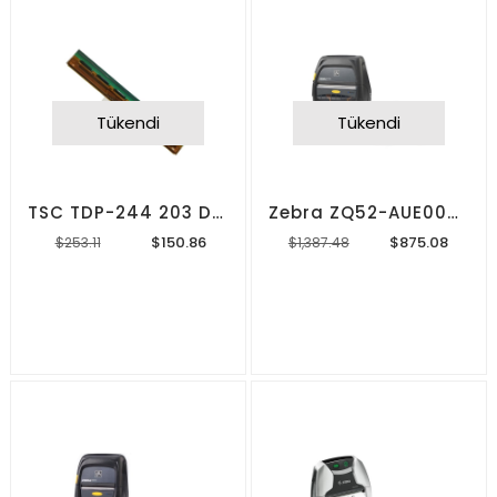
Tükendi
Tükendi
TSC TDP-244 203 Dpi Termal Kafa
Zebra ZQ52-AUE000E-00 Mobil Yazıcı ve Power Supply
$150.86
$875.08
$253.11
$1,387.48