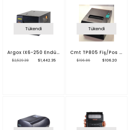
Tükendi
Tükendi
Argox IX6-250 Endüstriyel Barkod Yazıcı
Cmt TP805 Fiş/Pos Yazıcı
$1,442.35
$106.20
$2,529.38
$196.86