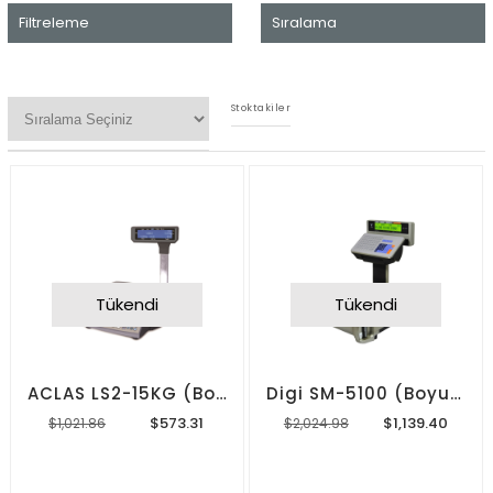
Filtreleme
Sıralama
Stoktakiler
Tükendi
Tükendi
ACLAS LS2-15KG (Boyunlu) Barkodlu Terazi
Digi SM-5100 (Boyunlu) Barkodlu terazi
$573.31
$1,139.40
$1,021.86
$2,024.98