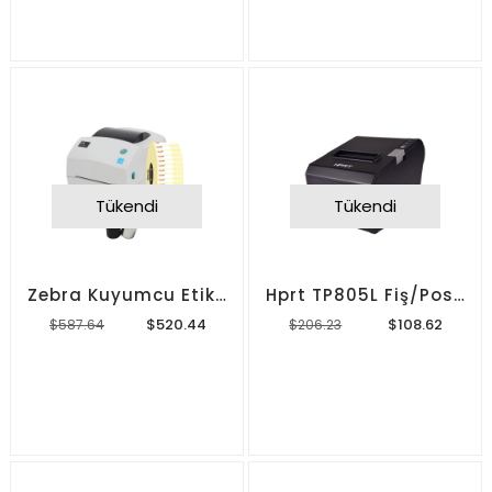
Tükendi
Tükendi
Zebra Kuyumcu Etiketi Paketi (İTHAL)
Hprt TP805L Fiş/Pos Yazıcı
$520.44
$108.62
$587.64
$206.23