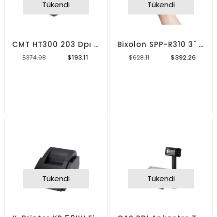
Tükendi
Tükendi
CMT HT300 203 Dpı Barkod Yazıcı
Bixolon SPP-R310 3" Fiş Yazıcı
$193.11
$392.26
$374.98
$628.11
Tükendi
Tükendi