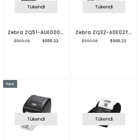
Tükendi
Tükendi
Zebra ZQ51-AUE000E-00 Mobil Yazıcı ve Power Supply
Zebra ZQ32-A0E02TE-00 Mobil Yazıcı ve Power Supply
$555.22
$555.22
$899.98
$899.98
Yeni
Ürün
Tükendi
Tükendi