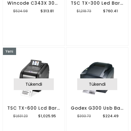
Wincode C343X 300 Dpi Barkod Yazıcı
TSC TX-300 Led Barkod Yazıcı
$313.81
$760.41
$524.98
$1,218.73
Yeni
Ürün
Tükendi
Tükendi
TSC TX-600 Lcd Barkod Yazıcı
Godex G300 Usb Barkod Yazıcı
$1,025.95
$224.49
$1,631.23
$393.73