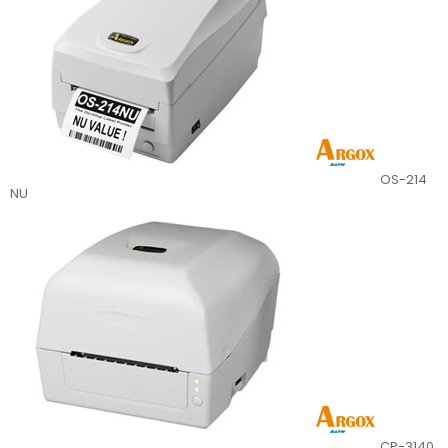
OS-214
NU
CP-3140