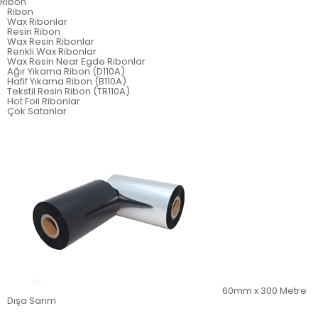
Ribon
Ribon
Wax Ribonlar
Resin Ribon
Wax Resin Ribonlar
Renkli Wax Ribonlar
Wax Resin Near Egde Ribonlar
Ağır Yıkama Ribon (D110A)
Hafif Yıkama Ribon (B110A)
Tekstil Resin Ribon (TR110A)
Hot Foil Ribonlar
Çok Satanlar
60mm x 300 Metre
Dışa Sarım