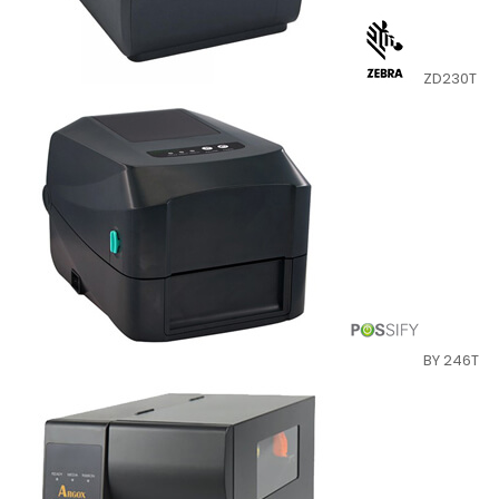
ZD230T
BY 246T