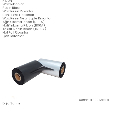
Ribon
Wax Ribonlar
Resin Ribon
Wax Resin Ribonlar
Renkli Wax Ribonlar
Wax Resin Near Egde Ribonlar
Ağır Yıkama Ribon (D110A)
Hafif Yıkama Ribon (B110A)
Tekstil Resin Ribon (TR110A)
Hot Foil Ribonlar
Çok Satanlar
60mm x 300 Metre
Dışa Sarım