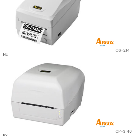
OS-214
NU
CP-3140
EX