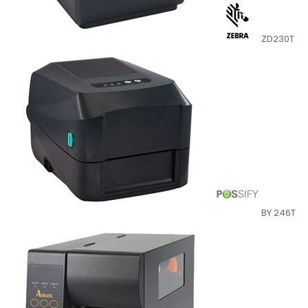
ZD230T
BY 246T