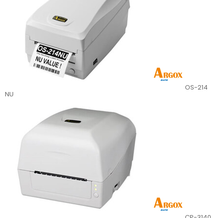
OS-214
NU
CP-3140