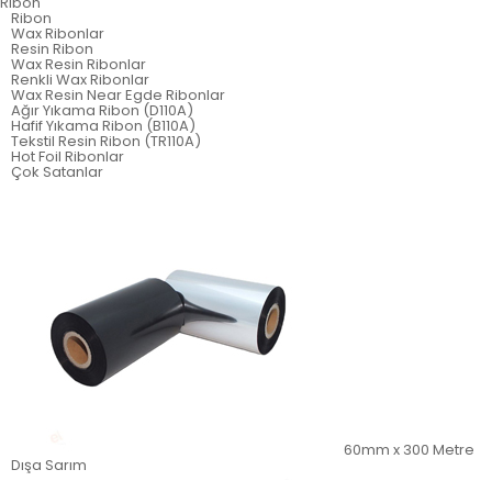
Ribon
Ribon
Wax Ribonlar
Resin Ribon
Wax Resin Ribonlar
Renkli Wax Ribonlar
Wax Resin Near Egde Ribonlar
Ağır Yıkama Ribon (D110A)
Hafif Yıkama Ribon (B110A)
Tekstil Resin Ribon (TR110A)
Hot Foil Ribonlar
Çok Satanlar
60mm x 300 Metre
Dışa Sarım