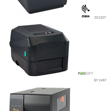
ZD230T
BY 246T