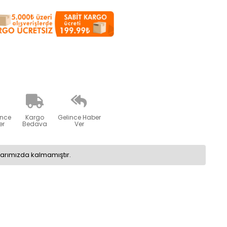
ünce
Kargo
Gelince Haber
er
Bedava
Ver
larımızda kalmamıştır.