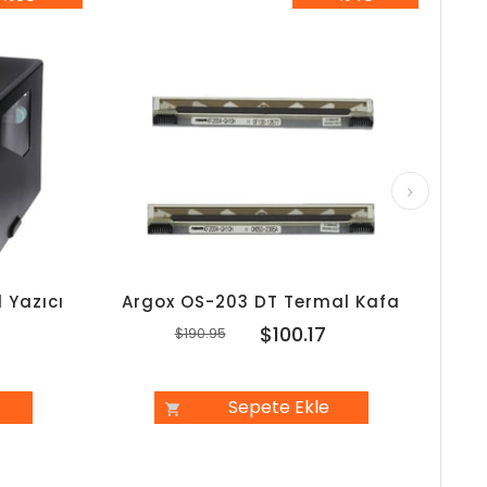
8İndirim
%48İndirim
 Yazıcı
Argox OS-203 DT Termal Kafa
Arg
7
$100.17
$190.95
Sepete Ekle