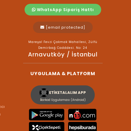
WhatsApp Sipariş Hattı
[email protected]
Mareşal Fevzi Çakmak Mahallesi, Zülfü
Demirbağ Cadddesi. No: 24
Arnavutköy / İstanbul
UYGULAMA & PLATFORM
ETİKETALALIM APP
Barkod Uygulaması (Android)
ıcı
ı