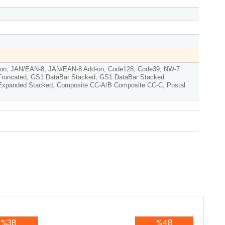
on, JAN/EAN-8, JAN/EAN-8 Add-on, Code128, Code39, NW-7
r Truncated, GS1 DataBar Stacked, GS1 DataBar Stacked
 Expanded Stacked, Composite CC-A/B Composite CC-C, Postal
%38
%48