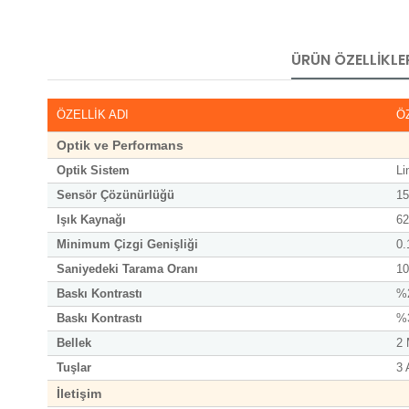
ÜRÜN ÖZELLIKLE
ÖZELLİK ADI
Ö
Optik ve Performans
Optik Sistem
Li
Sensör Çözünürlüğü
15
Işık Kaynağı
62
Minimum Çizgi Genişliği
0.
Saniyedeki Tarama Oranı
10
Baskı Kontrastı
%2
Baskı Kontrastı
%3
Bellek
2 
Tuşlar
3 
İletişim