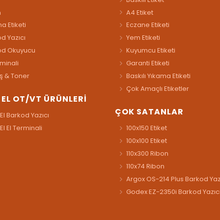
n
A4 Etiket
a Etiketi
Eczane Etiketi
d Yazıcı
Yem Etiketi
od Okuyucu
Kuyumcu Etiketi
rminali
Garanti Etiketi
ş & Toner
Baskılı Yıkama Etiketi
Çok Amaçlı Etiketler
İ EL OT/VT ÜRÜNLERİ
ÇOK SATANLAR
 El Barkod Yazıcı
 El El Terminali
100x150 Etiket
100x100 Etiket
110x300 Ribon
110x74 Ribon
Argox OS-214 Plus Barkod Yaz
Godex EZ-2350i Barkod Yazıc