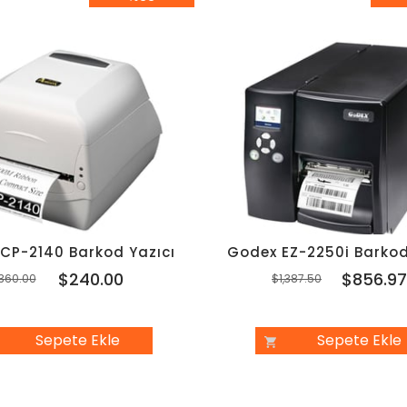
%33İndirim
%3
 CP-2140 Barkod Yazıcı
Godex EZ-2250i Barkod
$240.00
$856.9
360.00
$1,387.50
Sepete Ekle
Sepete Ekle