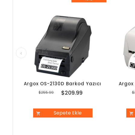
%18İndirim
Argox OS-2130D Barkod Yazıcı
Argox
$209.99
$255.99
$
Sepete Ekle