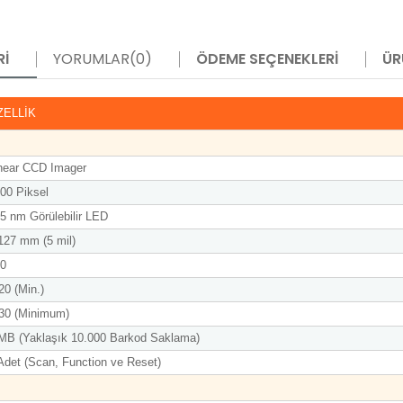
RI
YORUMLAR
(0)
ÖDEME SEÇENEKLERI
ÜR
ZELLİK
near CCD Imager
00 Piksel
5 nm Görülebilir LED
127 mm (5 mil)
0
0 (Min.)
0 (Minimum)
MB (Yaklaşık 10.000 Barkod Saklama)
Adet (Scan, Function ve Reset)