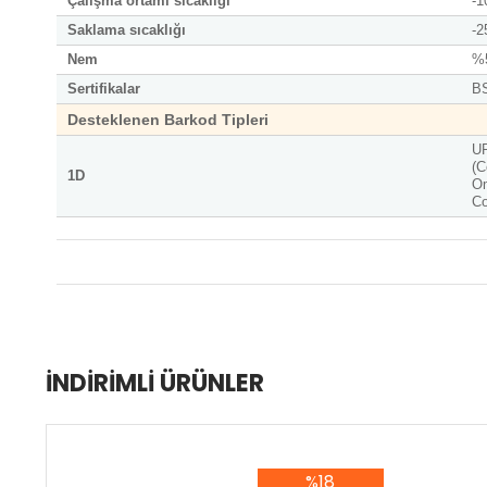
Çalışma ortamı sıcaklığı
-1
Saklama sıcaklığı
-2
Nem
%5
Sertifikalar
B
Desteklenen Barkod Tipleri
UP
(C
1D
Om
C
İNDIRIMLI ÜRÜNLER
%18