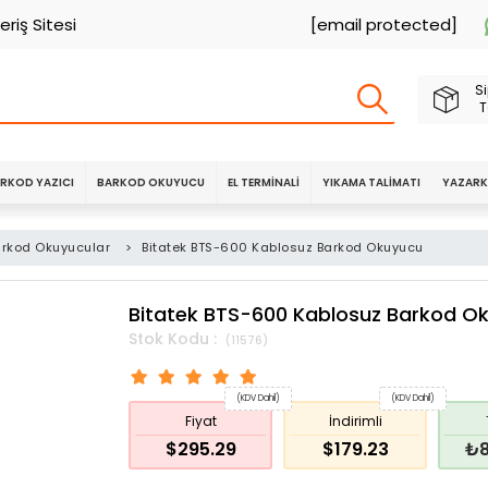
eriş Sitesi
[email protected]
Si
T
RKOD YAZICI
BARKOD OKUYUCU
EL TERMINALI
YIKAMA TALIMATI
YAZARK
arkod Okuyucular
>
Bitatek BTS-600 Kablosuz Barkod Okuyucu
Bitatek BTS-600 Kablosuz Barkod O
(11576)
(KDV Dahil)
(KDV Dahil)
Fiyat
İndirimli
$295.29
$179.23
₺8