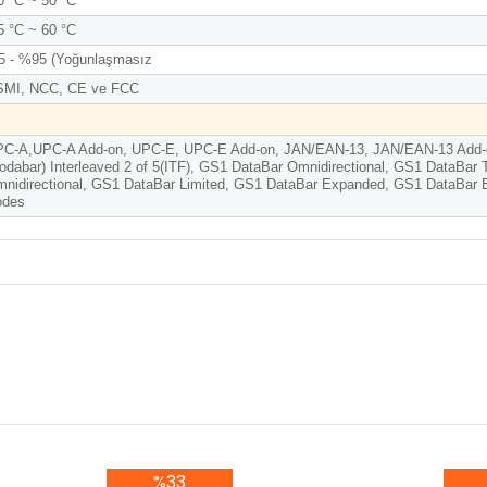
0 °C ~ 50 °C
5 °C ~ 60 °C
 - %95 (Yoğunlaşmasız
SMI, NCC, CE ve FCC
C-A,UPC-A Add-on, UPC-E, UPC-E Add-on, JAN/EAN-13, JAN/EAN-13 Add-
odabar) Interleaved 2 of 5(ITF), GS1 DataBar Omnidirectional, GS1 DataBa
nidirectional, GS1 DataBar Limited, GS1 DataBar Expanded, GS1 DataBar
odes
%33