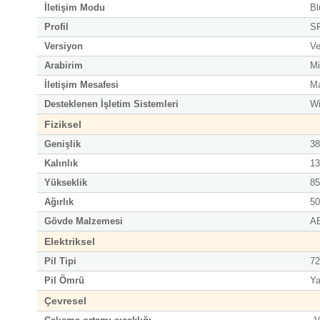
İletişim Modu
Bl
Profil
S
Versiyon
Ve
Arabirim
Mi
İletişim Mesafesi
Ma
Desteklenen İşletim Sistemleri
Wi
Fiziksel
Genişlik
3
Kalınlık
1
Yükseklik
8
Ağırlık
50
Gövde Malzemesi
AB
Elektriksel
Pil Tipi
72
Pil Ömrü
Ya
Çevresel