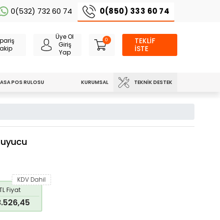
0(850) 333 60 74
0(532) 732 60 74
Üye Ol
TEKLİF
pariş
0
Giriş
İSTE
akip
Yap
TEKNIK DESTEK
ASA POS RULOSU
KURUMSAL
kuyucu
KDV Dahil
TL Fiyat
.526,45