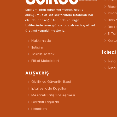
Ribo
Kalitemizden ödün vermeden, üretici
Yıkam
olduğumuz etiket sektöründe istenilen her
Barko
ölçüde, her kağıt türünde ve kağıt
kalitesinde aynı günde baskılı ve boş etiket
Bark
üretimi yapabilmekteyiz.
El Te
Kartu
Hakkımızda
İletişim
İKİNC
Teknik Destek
Etiket Makaleleri
İkinci
İkinci
ALIŞVERİŞ
Gizlilik ve Güvenlik İlkesi
İptal ve İade Koşulları
Mesafeli Satış Sözleşmesi
Garanti Koşulları
Hesabım