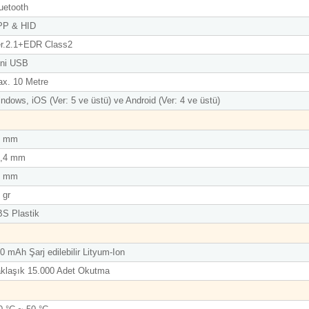
uetooth
PP & HID
r.2.1+EDR Class2
ni USB
x. 10 Metre
ndows, iOS (Ver: 5 ve üstü) ve Android (Ver: 4 ve üstü)
8 mm
3,4 mm
5 mm
 gr
S Plastik
0 mAh Şarj edilebilir Lityum-Ion
klaşık 15.000 Adet Okutma