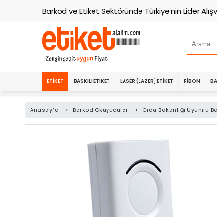
Barkod ve Etiket Sektöründe Türkiye'nin Lider Alışv
ETIKET
BASKILI ETIKET
LASER (LAZER) ETIKET
RIBON
BA
Anasayfa
>
Barkod Okuyucular
>
Gıda Bakanlığı Uyumlu B