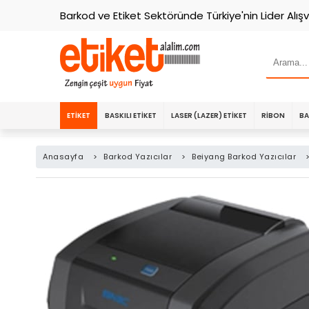
Barkod ve Etiket Sektöründe Türkiye'nin Lider Alışv
ETIKET
BASKILI ETIKET
LASER (LAZER) ETIKET
RIBON
BA
Anasayfa
>
Barkod Yazıcılar
>
Beiyang Barkod Yazıcılar