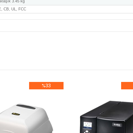
klaşık 3.45 kg
, CB, UL, FCC
%33
%33İndirim
%3