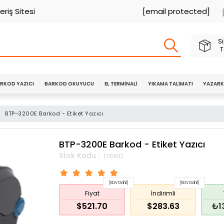
eriş Sitesi
[email protected]
Si
T
RKOD YAZICI
BARKOD OKUYUCU
EL TERMINALI
YIKAMA TALIMATI
YAZARK
>
BTP-3200E Barkod - Etiket Yazıcı
BTP-3200E Barkod - Etiket Yazıcı
(11580)
(KDV Dahil)
(KDV Dahil)
Fiyat
İndirimli
$521.70
$283.63
₺1