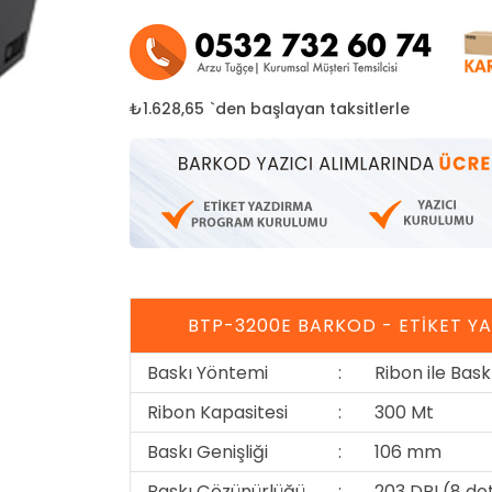
₺1.628,65
`den başlayan taksitlerle
BTP-3200E BARKOD - ETIKET YAZ
Baskı Yöntemi
:
Ribon ile Bask
Ribon Kapasitesi
:
300 Mt
Baskı Genişliği
:
106 mm
Baskı Çözünürlüğü
:
203 DPI (8 d