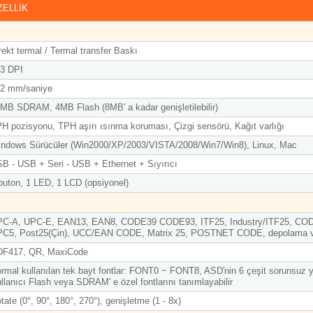
ZELLİK
rekt termal / Termal transfer Baskı
3 DPI
2 mm/saniye
MB SDRAM, 4MB Flash (8MB' a kadar genişletilebilir)
H pozisyonu, TPH aşırı ısınma koruması, Çizgi sensörü, Kağıt varlığı
ndows Sürücüler (Win2000/XP/2003/VISTA/2008/Win7/Win8), Linux, Mac
B - USB + Seri - USB + Ethernet + Sıyırıcı
buton, 1 LED, 1 LCD (opsiyonel)
C-A, UPC-E, EAN13, EAN8, CODE39 CODE93, ITF25, Industry/ITF25, CODAB
C5, Post25(Çin), UCC/EAN CODE, Matrix 25, POSTNET CODE, depolama v
F417, QR, MaxiCode
rmal kullanılan tek bayt fontlar: FONT0 ~ FONT8, ASD'nin 6 çeşit sorunsuz yazı 
llanıcı Flash veya SDRAM' e özel fontlarını tanımlayabilir
tate (0°, 90°, 180°, 270°), genişletme (1 - 8x)