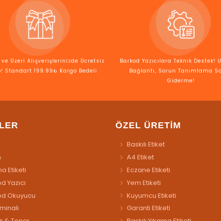
ve Üzeri Alışverişlerinizde Ücretsiz
Barkod Yazıcılara Teknik Destek! 
! Standart 199.99₺ Kargo Bedeli
Bağlantı, Sorun Tanımlama S
Giderme!
LER
ÖZEL ÜRETİM
Baskılı Etiket
n
A4 Etiket
a Etiketi
Eczane Etiketi
d Yazıcı
Yem Etiketi
od Okuyucu
Kuyumcu Etiketi
rminali
Garanti Etiketi
ş & Toner
Baskılı Yıkama Etiketi