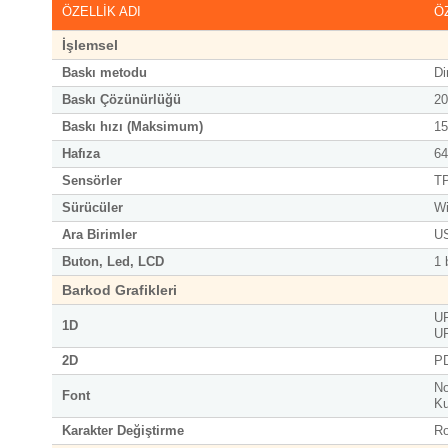
ÖZELLİK ADI
Ö
İşlemsel
Baskı metodu
Di
Baskı Çözünürlüğü
20
Baskı hızı (Maksimum)
15
Hafıza
64
Sensörler
TP
Sürücüler
Wi
Ara Birimler
US
Buton, Led, LCD
1 
Barkod Grafikleri
UP
1D
UP
2D
PD
No
Font
Ku
Karakter Değiştirme
Ro