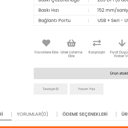
Baskı Hızı
:
152 mm/sani
Bağlantı Portu
:
USB + Seri - U
Favorilere Ekle
İstek Listeme
Karşılaştır
Fiyat Düş
Ekle
Haber V
Ürün stok
Tavsiye Et
Yorum Yaz
RI
YORUMLAR
(0)
ÖDEME SEÇENEKLERI
ÜR