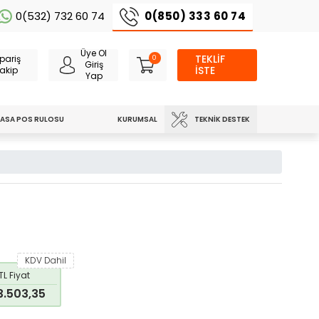
0(850) 333 60 74
0(532) 732 60 74
Üye Ol
TEKLİF
pariş
0
Giriş
İSTE
akip
Yap
TEKNIK DESTEK
ASA POS RULOSU
KURUMSAL
KDV Dahil
TL Fiyat
3.503,35