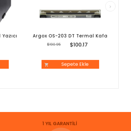
 Yazıcı
Argox OS-203 DT Termal Kafa
Arg
7
$100.17
$190.95
Sepete Ekle
1 YIL GARANTİLİ