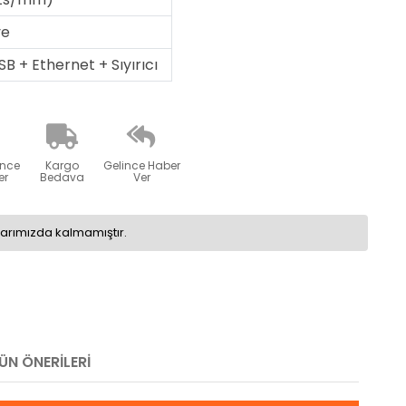
ye
SB + Ethernet + Sıyırıcı
ünce
Kargo
Gelince Haber
er
Bedava
Ver
larımızda kalmamıştır.
ÜN ÖNERILERI