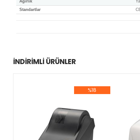
Ağırlık
Ya
Standartlar
CE
İNDIRIMLI ÜRÜNLER
%18
%18İndirim