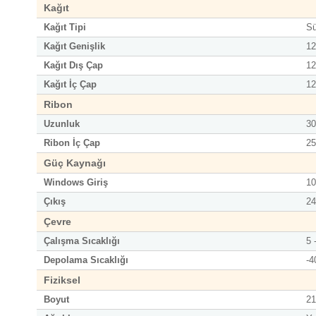
Kağıt
Kağıt Tipi
Sü
Kağıt Genişlik
12
Kağıt Dış Çap
12
Kağıt İç Çap
12
Ribon
Uzunluk
30
Ribon İç Çap
2
Güç Kaynağı
Windows Giriş
10
Çıkış
24
Çevre
Çalışma Sıcaklığı
5 
Depolama Sıcaklığı
-4
Fiziksel
Boyut
21