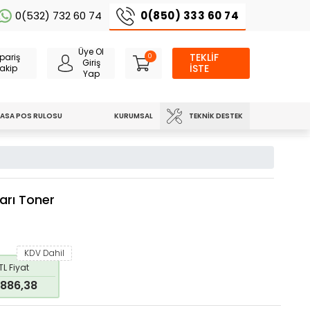
0(850) 333 60 74
0(532) 732 60 74
Üye Ol
TEKLİF
pariş
0
Giriş
İSTE
akip
Yap
TEKNIK DESTEK
ASA POS RULOSU
KURUMSAL
rı Toner
KDV Dahil
TL Fiyat
886,38