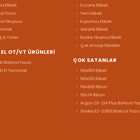
a Etiketi
Eczane Etiketi
d Yazıcı
Yem Etiketi
od Okuyucu
Kuyumcu Etiketi
rminali
Garanti Etiketi
ş & Toner
Baskılı Yıkama Etiketi
Çok Amaçlı Etiketler
İ EL OT/VT ÜRÜNLERİ
ÇOK SATANLAR
 El Barkod Yazıcı
 El El Terminali
100x150 Etiket
100x100 Etiket
110x300 Ribon
110x74 Ribon
Argox OS-214 Plus Barkod Yaz
Godex EZ-2350i Barkod Yazıc