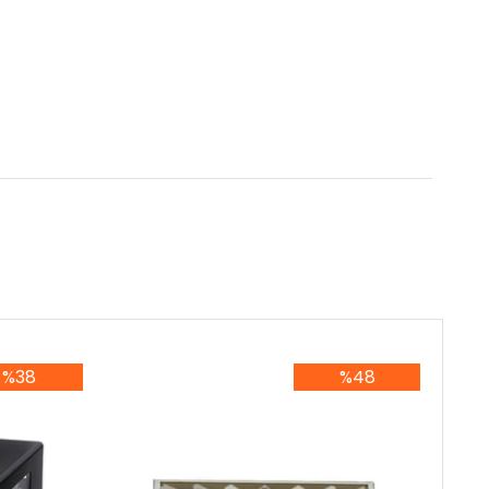
%38
%48
8İndirim
%48İndirim