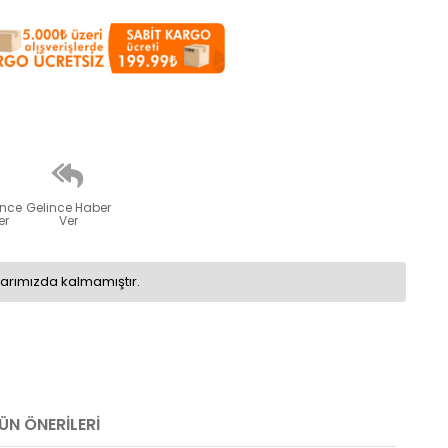
ünce
Gelince Haber
er
Ver
larımızda kalmamıştır.
ÜN ÖNERILERI