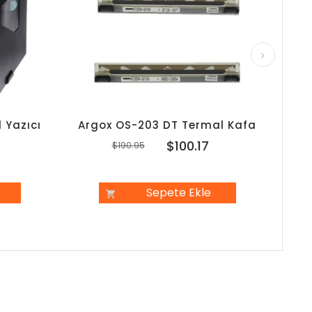
 Yazıcı
Argox OS-203 DT Termal Kafa
Arg
7
$100.17
$190.95
Sepete Ekle