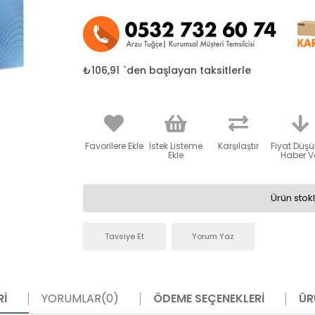
₺106,91
`den başlayan taksitlerle
Favorilere Ekle
İstek Listeme
Karşılaştır
Fiyat Düş
Ekle
Haber V
Ürün stok
Tavsiye Et
Yorum Yaz
RI
YORUMLAR
(0)
ÖDEME SEÇENEKLERI
ÜR