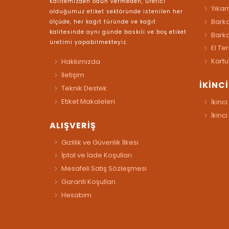
Kalitemizden ödün vermeden, üretici
Yıkam
olduğumuz etiket sektöründe istenilen her
Barko
ölçüde, her kağıt türünde ve kağıt
kalitesinde aynı günde baskılı ve boş etiket
Bark
üretimi yapabilmekteyiz.
El Te
Kartu
Hakkımızda
İletişim
İKİNC
Teknik Destek
Etiket Makaleleri
İkinci
İkinci
ALIŞVERİŞ
Gizlilik ve Güvenlik İlkesi
İptal ve İade Koşulları
Mesafeli Satış Sözleşmesi
Garanti Koşulları
Hesabım