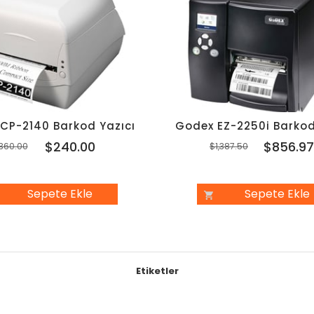
 CP-2140 Barkod Yazıcı
Godex EZ-2250i Barkod
$240.00
$856.9
360.00
$1,387.50
Sepete Ekle
Sepete Ekle
Etiketler