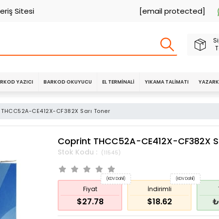
eriş Sitesi
[email protected]
Si
T
RKOD YAZICI
BARKOD OKUYUCU
EL TERMINALI
YIKAMA TALIMATI
YAZARK
t THCC52A-CE412X-CF382X Sarı Toner
Coprint THCC52A-CE412X-CF382X Sa
(11545)
(KDV Dahil)
(KDV Dahil)
Fiyat
İndirimli
$27.78
$18.62
₺