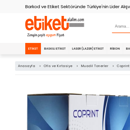
Barkod ve Etiket Sektöründe Türkiye'nin Lider Alışv
ETIKET
BASKILI ETIKET
LASER (LAZER) ETIKET
RIBON
BA
Anasayfa
>
Ofis ve Kırtasiye
>
Muadil Tonerler
>
Coprin