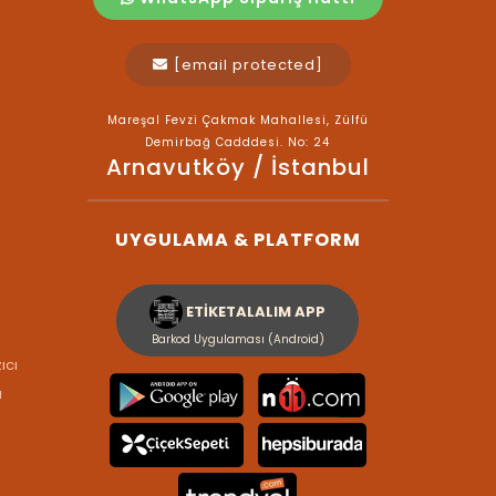
[email protected]
Mareşal Fevzi Çakmak Mahallesi, Zülfü
Demirbağ Cadddesi. No: 24
Arnavutköy / İstanbul
UYGULAMA & PLATFORM
ETİKETALALIM APP
Barkod Uygulaması (Android)
ıcı
ı