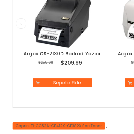
Argox OS-2130D Barkod Yazıcı
Argox
$209.99
$255.99
$
Sepete Ekle
Coprint THCC52A-CE412X-CF382X Sarı Toner
,