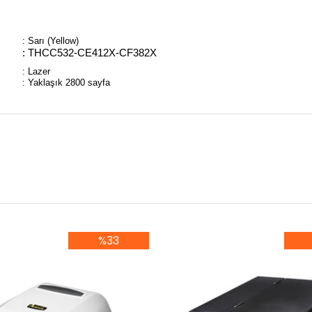
: Sarı (Yellow)
: THCC532-CE412X-CF382X
: Lazer
: Yaklaşık 2800 sayfa
%33
%33İndirim
%3