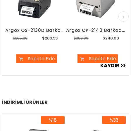
Argox OS-2130D Barkod Yazıcı
Argox CP-2140 Barkod Yazıcı
$209.99
$240.00
$255.99
$360.00
Sepete Ekle
Sepete Ekle
İNDIRIMLI ÜRÜNLER
%18
%33
%18İndirim
%33İndirim