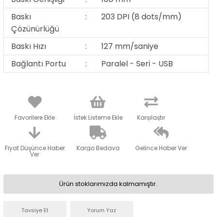
Baskı
:
203 DPI (8 dots/mm)
Çözünürlüğü
Baskı Hızı
:
127 mm/saniye
Bağlantı Portu
:
Paralel - Seri - USB
Favorilere Ekle
İstek Listeme Ekle
Karşılaştır
Fiyat Düşünce Haber
Kargo Bedava
Gelince Haber Ver
Ver
Ürün stoklarımızda kalmamıştır.
Tavsiye Et
Yorum Yaz