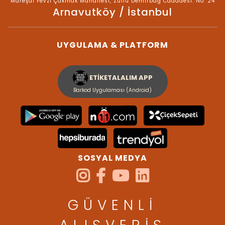
Mareşal Fevzi Çakmak Mahallesi, Zülfü Demirbağ Cadddesi. No: 24
Arnavutköy / İstanbul
UYGULAMA & PLATFORM
ETİKETALALIM APP
Barkod Uygulaması (Android)
SOSYAL MEDYA
GÜVENLİ