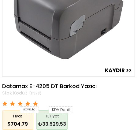
Datamax E-4205 DT Barkod Yazıcı
(11378)
KDV Dahil
(KDV Dahil)
Fiyat
TL Fiyat
$704.79
₺33.529,53