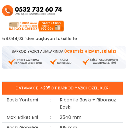
₺4.044,03
`den başlayan taksitlerle
DATAMAX E-4205 DT BARKOD YAZICI ÖZELLIKLERI
Baskı Yöntemi
:
Ribon ile Baskı + Ribonsuz
Baskı
Max. Etiket Eni
:
2540 mm
Baskı Genişliği
:
108 mm