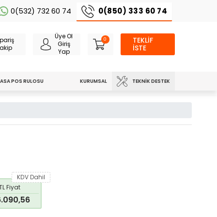
0(850) 333 60 74
0(532) 732 60 74
Üye Ol
TEKLİF
pariş
0
Giriş
İSTE
akip
Yap
TEKNIK DESTEK
ASA POS RULOSU
KURUMSAL
KDV Dahil
TL Fiyat
.090,56