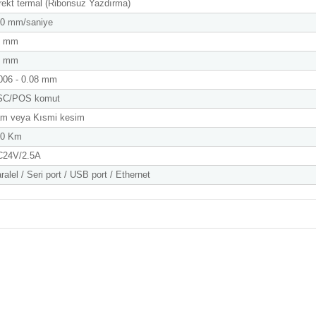
rekt termal (Ribonsuz Yazdırma)
0 mm/saniye
2 mm
3 mm
006 - 0.08 mm
SC/POS komut
m veya Kısmi kesim
00 Km
C24V/2.5A
ralel / Seri port / USB port / Ethernet