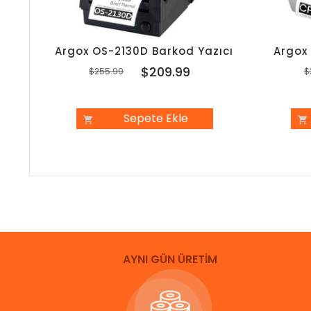
Argox OS-2130D Barkod Yazıcı
Argox
$209.99
$255.99
$
Sepete Ekle
AYNI GÜN ÜRETİM