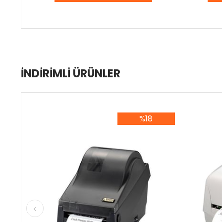
İNDIRIMLI ÜRÜNLER
%18
%18İndirim