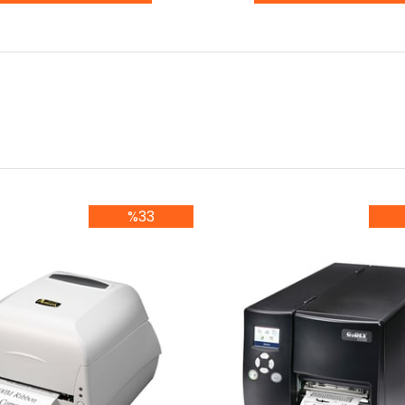
%33
%33İndirim
%3