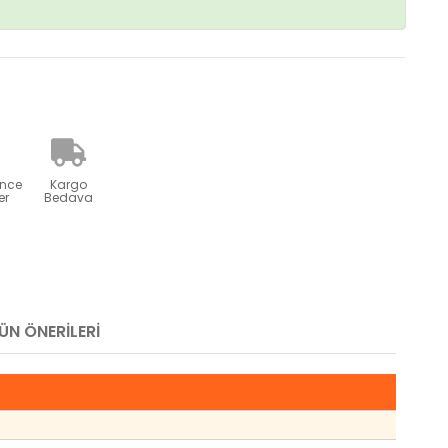
ünce
Kargo
er
Bedava
ÜN ÖNERILERI