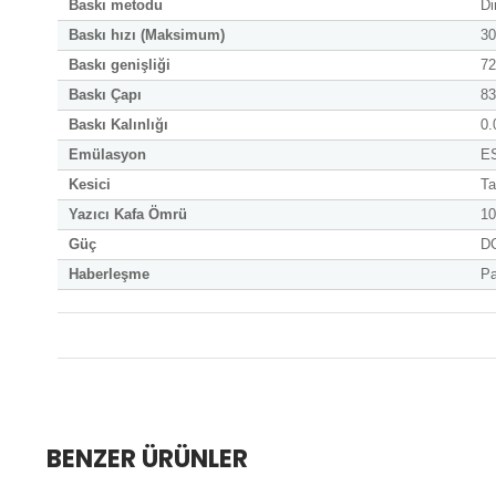
Baskı metodu
Di
Baskı hızı (Maksimum)
30
Baskı genişliği
7
Baskı Çapı
8
Baskı Kalınlığı
0.
Emülasyon
E
Kesici
Ta
Yazıcı Kafa Ömrü
1
Güç
D
Haberleşme
Pa
BENZER ÜRÜNLER