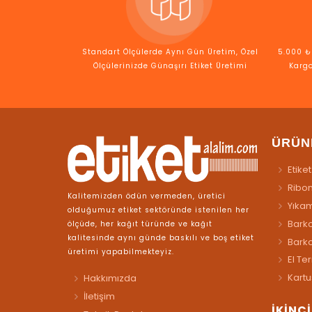
Standart Ölçülerde Aynı Gün Üretim, Özel
5.000 ₺ 
Ölçülerinizde Günaşırı Etiket Üretimi
Kargo
ÜRÜN
Etiket
Ribo
Kalitemizden ödün vermeden, üretici
Yıkam
olduğumuz etiket sektöründe istenilen her
Barko
ölçüde, her kağıt türünde ve kağıt
kalitesinde aynı günde baskılı ve boş etiket
Bark
üretimi yapabilmekteyiz.
El Te
Kartu
Hakkımızda
İletişim
İKİNC