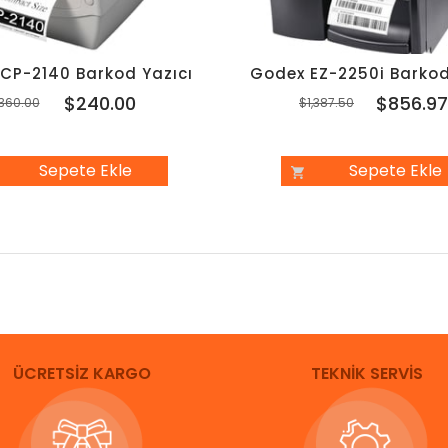
 CP-2140 Barkod Yazıcı
Godex EZ-2250i Barkod
$240.00
$856.9
360.00
$1,387.50
Sepete Ekle
Sepete Ekle
ÜCRETSİZ KARGO
TEKNİK SERVİS