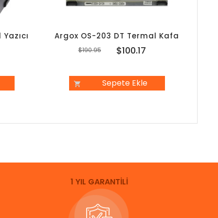
 Yazıcı
Argox OS-203 DT Termal Kafa
Arg
7
$100.17
$190.95
Sepete Ekle
1 YIL GARANTİLİ