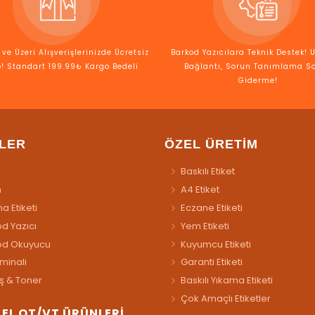
ve Üzeri Alışverişlerinizde Ücretsiz
Barkod Yazıcılara Teknik Destek! 
! Standart 199.99₺ Kargo Bedeli
Bağlantı, Sorun Tanımlama S
Giderme!
LER
ÖZEL ÜRETİM
Baskılı Etiket
n
A4 Etiket
a Etiketi
Eczane Etiketi
d Yazıcı
Yem Etiketi
od Okuyucu
Kuyumcu Etiketi
rminali
Garanti Etiketi
ş & Toner
Baskılı Yıkama Etiketi
Çok Amaçlı Etiketler
İ EL OT/VT ÜRÜNLERİ