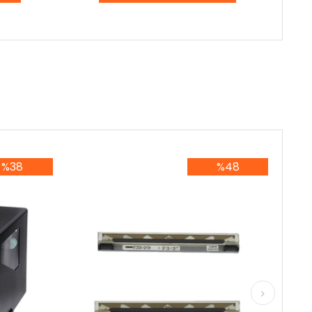
%38
%48
8İndirim
%48İndirim