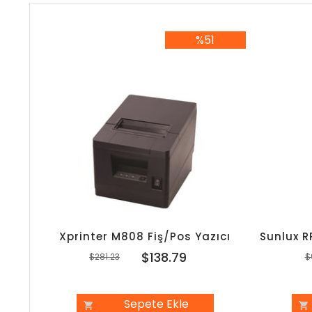
%51
%51İndirim
Xprinter M808 Fiş/Pos Yazıcı
$138.79
$281.23
$
Sepete Ekle