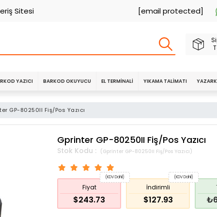
eriş Sitesi
[email protected]
Si
T
RKOD YAZICI
BARKOD OKUYUCU
EL TERMINALI
YIKAMA TALIMATI
YAZARK
ter GP-80250II Fiş/Pos Yazıcı
Gprinter GP-80250II Fiş/Pos Yazıcı
(Gprinter GP-80250II Fiş/Pos Yazıcı)
(KDV Dahil)
(KDV Dahil)
Fiyat
İndirimli
$243.73
$127.93
₺6