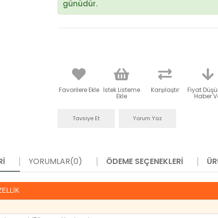
günüdür.
Favorilere Ekle
İstek Listeme
Karşılaştır
Fiyat Düş
Ekle
Haber V
Tavsiye Et
Yorum Yaz
RI
YORUMLAR
(0)
ÖDEME SEÇENEKLERI
ÜR
ZELLİK