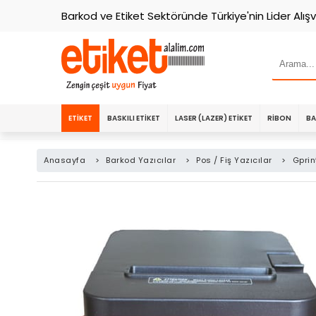
Barkod ve Etiket Sektöründe Türkiye'nin Lider Alışv
ETIKET
BASKILI ETIKET
LASER (LAZER) ETIKET
RIBON
BA
Anasayfa
>
Barkod Yazıcılar
>
Pos / Fiş Yazıcılar
>
Gprin