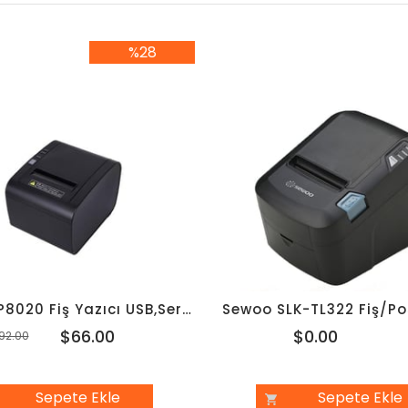
%28
%28İndirim
Sunlux RP8020 Fiş Yazıcı USB,Seri,Ethernet Bağlantılı
Sewoo SLK-TL322 Fiş/Po
$66.00
$0.00
92.00
Sepete Ekle
Sepete Ekle