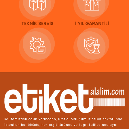
TEKNİK SERVİS
1 YIL GARANTİLİ
Kalitemizden ödün vermeden, üretici olduğumuz etiket sektöründe
istenilen her ölçüde, her kağıt türünde ve kağıt kalitesinde aynı