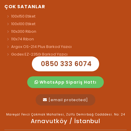
ÇOK SATANLAR
100x150 Etiket
100x100 Etiket
110x300 Ribon
110x74 Ribon
Argox OS-214 Plus Barkod Yazıcı
Godex EZ-2350i Barkod Yazıcı
0850 333 6074
WhatsApp Sipariş Hattı
[email protected]
Mareşal Fevzi Çakmak Mahallesi, Zülfü Demirbağ Cadddesi. No: 24
Arnavutköy / İstanbul