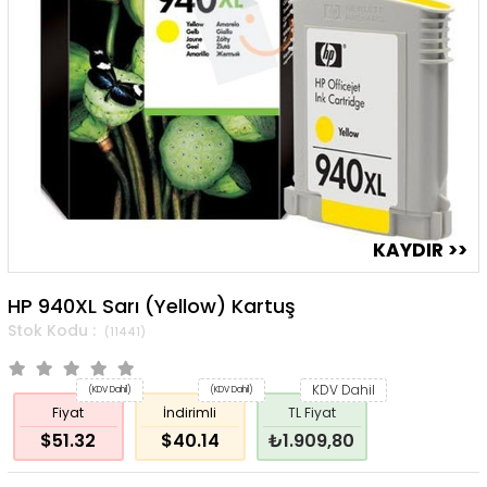
HP 940XL Sarı (Yellow) Kartuş
(11441)
KDV Dahil
(KDV Dahil)
(KDV Dahil)
Fiyat
İndirimli
TL Fiyat
$51.32
$40.14
₺1.909,80