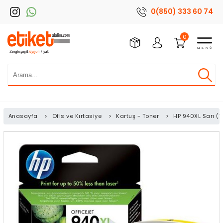
0(850) 333 60 74
0
Anasayfa
>
Ofis ve Kırtasiye
>
Kartuş - Toner
>
HP 940XL Sarı (Y