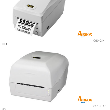
OS-214
NU
CP-3140
EX