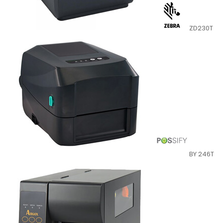
ZD230T
BY 246T