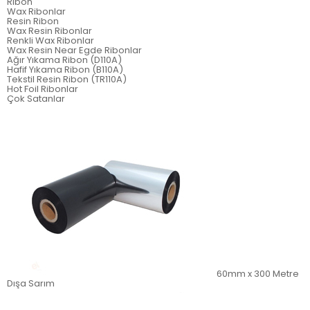
Ribon
Wax Ribonlar
Resin Ribon
Wax Resin Ribonlar
Renkli Wax Ribonlar
Wax Resin Near Egde Ribonlar
Ağır Yıkama Ribon (D110A)
Hafif Yıkama Ribon (B110A)
Tekstil Resin Ribon (TR110A)
Hot Foil Ribonlar
Çok Satanlar
60mm x 300 Metre
Dışa Sarım