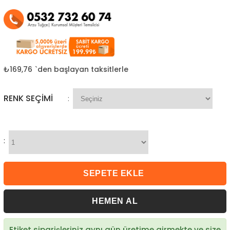
₺169,76
`den başlayan taksitlerle
RENK SEÇIMI
:
:
Etiket siparişleriniz aynı gün üretime girmekte ve size