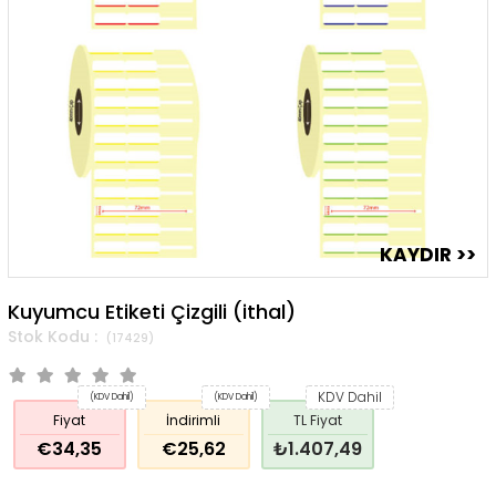
Kuyumcu Etiketi Çizgili (ithal)
(17429)
KDV Dahil
(KDV Dahil)
(KDV Dahil)
Fiyat
İndirimli
TL Fiyat
€34,35
€25,62
₺1.407,49