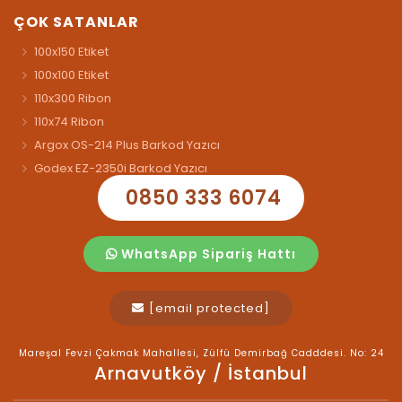
ÇOK SATANLAR
100x150 Etiket
100x100 Etiket
110x300 Ribon
110x74 Ribon
Argox OS-214 Plus Barkod Yazıcı
Godex EZ-2350i Barkod Yazıcı
0850 333 6074
WhatsApp Sipariş Hattı
[email protected]
Mareşal Fevzi Çakmak Mahallesi, Zülfü Demirbağ Cadddesi. No: 24
Arnavutköy / İstanbul