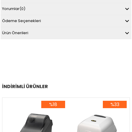
Yorumlar
(0)
Ödeme Seçenekleri
Ürün Önerileri
İNDIRIMLI ÜRÜNLER
%18
%33
%18İndirim
%33İndirim