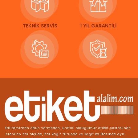
TEKNİK SERVİS
1 YIL GARANTİLİ
Kalitemizden ödün vermeden, üretici olduğumuz etiket sektöründe
istenilen her ölçüde, her kağıt türünde ve kağıt kalitesinde aynı