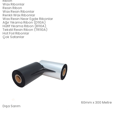
Ribon
Wax Ribonlar
Resin Ribon
Wax Resin Ribonlar
Renkli Wax Ribonlar
Wax Resin Near Egde Ribonlar
Ağır Yıkama Ribon (D110A)
Hafif Yıkama Ribon (B110A)
Tekstil Resin Ribon (TR110A)
Hot Foil Ribonlar
Çok Satanlar
60mm x 300 Metre
Dışa Sarım