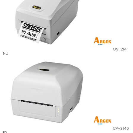
OS-214
NU
CP-3140
EX