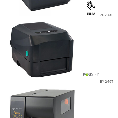
ZD230T
BY 246T