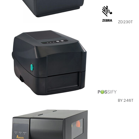
ZD230T
BY 246T