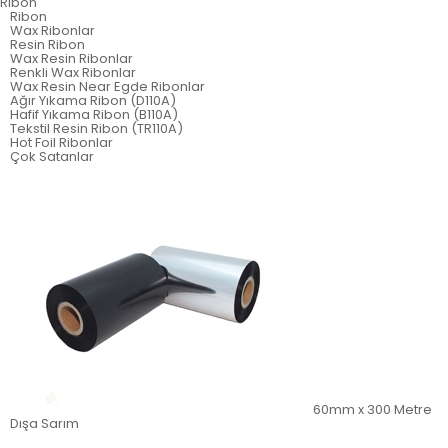
Ribon
Ribon
Wax Ribonlar
Resin Ribon
Wax Resin Ribonlar
Renkli Wax Ribonlar
Wax Resin Near Egde Ribonlar
Ağır Yıkama Ribon (D110A)
Hafif Yıkama Ribon (B110A)
Tekstil Resin Ribon (TR110A)
Hot Foil Ribonlar
Çok Satanlar
60mm x 300 Metre
Dışa Sarım