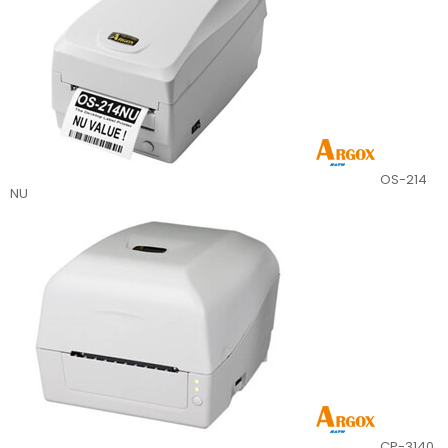
OS-214
NU
CP-3140