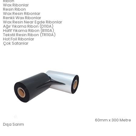
Ribon
Wax Ribonlar
Resin Ribon
Wax Resin Ribonlar
Renkli Wax Ribonlar
Wax Resin Near Egde Ribonlar
Ağır Yıkama Ribon (D110A)
Hafif Yıkama Ribon (B110A)
Tekstil Resin Ribon (TR110A)
Hot Foil Ribonlar
Çok Satanlar
60mm x 300 Metre
Dışa Sarım