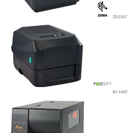
ZD230T
BY 246T