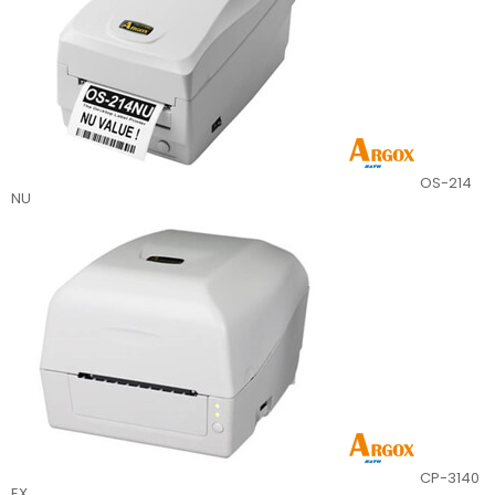
OS-214
NU
CP-3140
EX