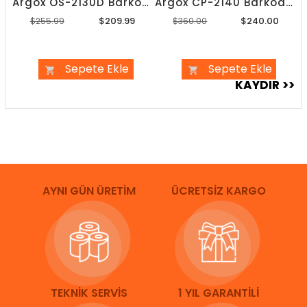
Argox OS-2130D Barkod Yazıcı
Argox CP-2140 Barkod Yazıcı
$209.99
$240.00
$255.99
$360.00
Sepete Ekle
Sepete Ekle
AYNI GÜN ÜRETİM
ÜCRETSİZ KARGO
TEKNİK SERVİS
1 YIL GARANTİLİ