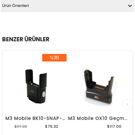
Ürün Önerileri
BENZER ÜRÜNLER
%36
%36İndirim
M3 Mobile BK10-SNAP-CUS Şarj
M3 Mobile OX10 Geçmeli Yuva
$75.32
$117.00
$117.00