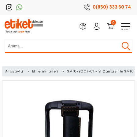
0(850) 333 60 74
0
Anasayfa
>
El Terminalleri
>
SM10-BOOT-01 - El Çantası ile SM10 Kı