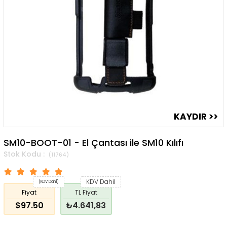
SM10-BOOT-01 - El Çantası ile SM10 Kılıfı
(11764)
KDV Dahil
(KDV Dahil)
Fiyat
TL Fiyat
$97.50
₺4.641,83