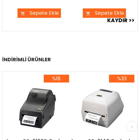
Sepete Ekle
Sepete Ekle
İNDIRIMLI ÜRÜNLER
%18
%33
%18İndirim
%33İndirim