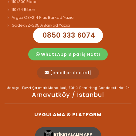
110x300 Ribon
110x74 Ribon
Argox OS-214 Plus Barkod Yazıcı
Godex EZ-2350i Barkod Yazıcı
0850 333 6074
WhatsApp Sipariş Hattı
[email protected]
Mareşal Fevzi Çakmak Mahallesi, Zülfü Demirbağ Cadddesi. No: 24
Arnavutköy / İstanbul
UYGULAMA & PLATFORM
ETİKETALALIM APP