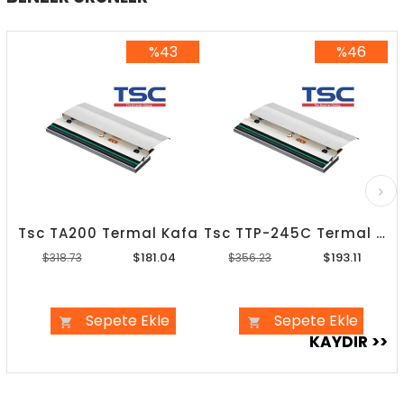
%43
%46
%43İndirim
%46İndirim
Tsc TA200 Termal Kafa
Tsc TTP-245C Termal Kafa
$181.04
$193.11
$318.73
$356.23
Sepete Ekle
Sepete Ekle