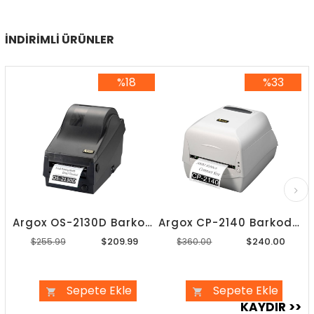
İNDIRIMLI ÜRÜNLER
%18
%33
%18İndirim
%33İndirim
Argox OS-2130D Barkod Yazıcı
Argox CP-2140 Barkod Yazıcı
$209.99
$240.00
$255.99
$360.00
Sepete Ekle
Sepete Ekle