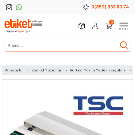
0(850) 333 60 74
0
Anasayfa
>
Barkod Yazıcılar
>
Barkod Yazıcı Yedek Parçaları
>