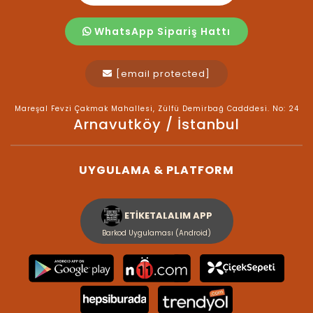
WhatsApp Sipariş Hattı
[email protected]
Mareşal Fevzi Çakmak Mahallesi, Zülfü Demirbağ Cadddesi. No: 24
Arnavutköy / İstanbul
UYGULAMA & PLATFORM
ETİKETALALIM APP
Barkod Uygulaması (Android)