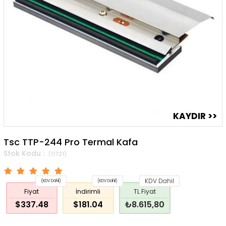
Tsc TTP-244 Pro Termal Kafa
(11721)
KDV Dahil
(KDV Dahil)
(KDV Dahil)
Fiyat
İndirimli
TL Fiyat
$337.48
$181.04
₺8.615,80