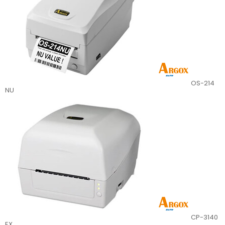
OS-214
NU
CP-3140
EX