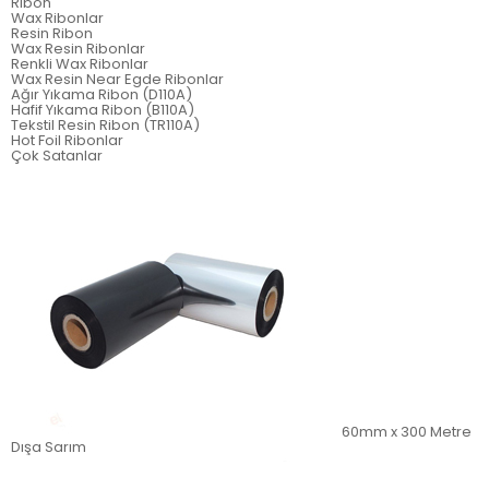
Ribon
Wax Ribonlar
Resin Ribon
Wax Resin Ribonlar
Renkli Wax Ribonlar
Wax Resin Near Egde Ribonlar
Ağır Yıkama Ribon (D110A)
Hafif Yıkama Ribon (B110A)
Tekstil Resin Ribon (TR110A)
Hot Foil Ribonlar
Çok Satanlar
60mm x 300 Metre
Dışa Sarım