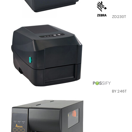
ZD230T
BY 246T