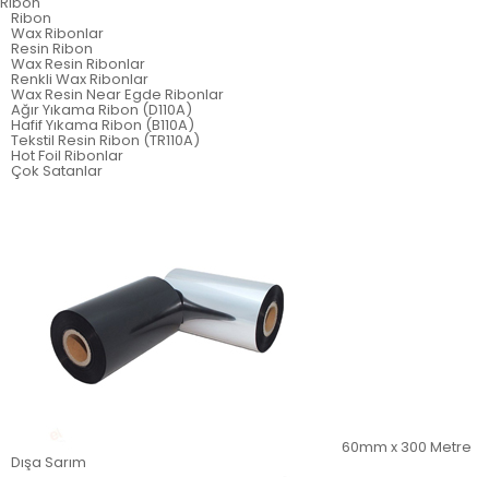
Ribon
Ribon
Wax Ribonlar
Resin Ribon
Wax Resin Ribonlar
Renkli Wax Ribonlar
Wax Resin Near Egde Ribonlar
Ağır Yıkama Ribon (D110A)
Hafif Yıkama Ribon (B110A)
Tekstil Resin Ribon (TR110A)
Hot Foil Ribonlar
Çok Satanlar
60mm x 300 Metre
Dışa Sarım