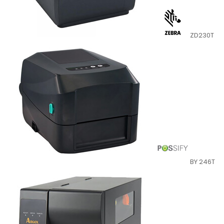
ZD230T
BY 246T