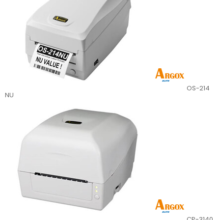
OS-214
NU
CP-3140