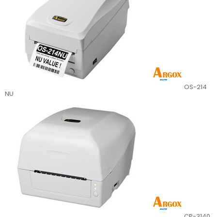
OS-214
NU
CP-3140