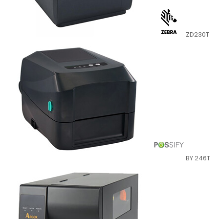
ZD230T
BY 246T