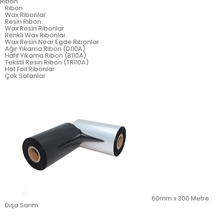
Ribon
Ribon
Wax Ribonlar
Resin Ribon
Wax Resin Ribonlar
Renkli Wax Ribonlar
Wax Resin Near Egde Ribonlar
Ağır Yıkama Ribon (D110A)
Hafif Yıkama Ribon (B110A)
Tekstil Resin Ribon (TR110A)
Hot Foil Ribonlar
Çok Satanlar
60mm x 300 Metre
Dışa Sarım